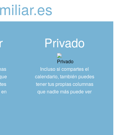
miliar.es
r
Privado
nas
Incluso si compartes el
 que
calendario, también puedes
tes
tener tus propias columnas
s en
que nadie más puede ver