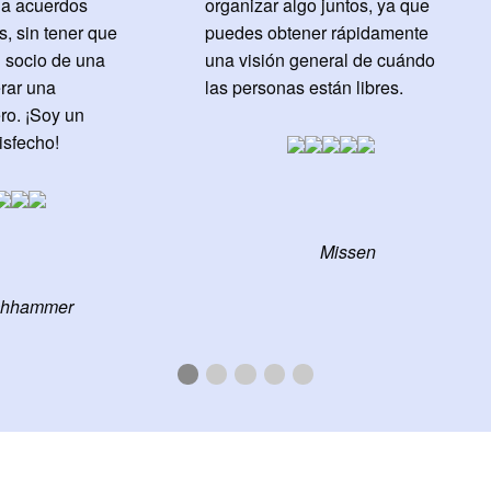
 a acuerdos
organizar algo juntos, ya que
, sin tener que
puedes obtener rápidamente
l socio de una
una visión general de cuándo
erar una
las personas están libres.
ro. ¡Soy un
isfecho!
Missen
chhammer
First
Current
Second
Third
Fourth
Fifth
slide
Slide
slide
slide
slide
slide
details.
details.
details.
details.
details.