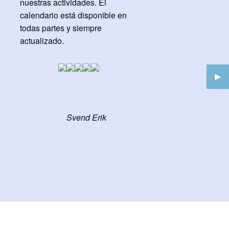
nuestras actividades. El
calendario está disponible en
todas partes y siempre
actualizado.
Nex
▶︎
Sli
Svend Erik