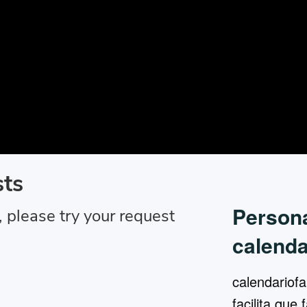
Persona
calenda
calendariofa
facilita que