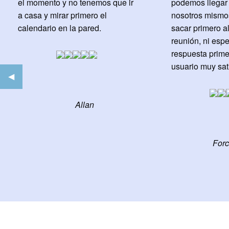
el momento y no tenemos que ir
podemos llegar
a casa y mirar primero el
nosotros mismos
calendario en la pared.
sacar primero a
reunión, ni esp
respuesta prime
usuario muy sat
Previous
◀︎
Slide
Allan
For