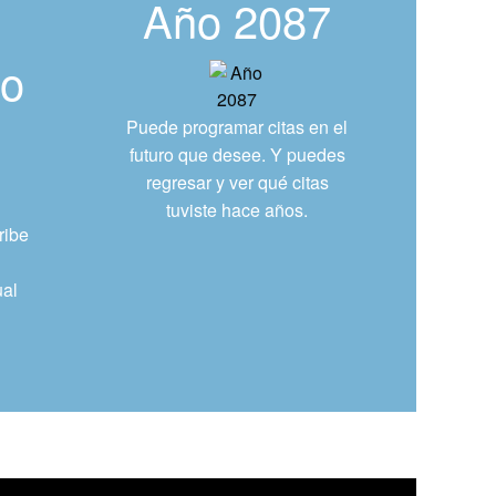
Año 2087
do
Puede programar citas en el
futuro que desee. Y puedes
regresar y ver qué citas
tuviste hace años.
ribe
ual