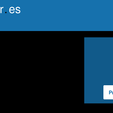
r
.
es
P