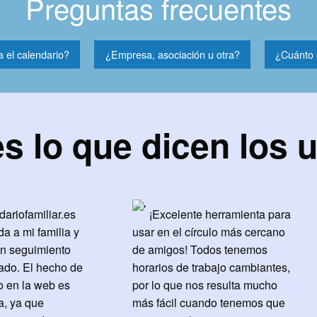
Preguntas frecuentes
a el calendario?
¿Empresa, asociación u otra?
¿Cuánto 
s lo que dicen los 
dariofamiliar.es
¡Excelente herramienta para
a a mi familia y
usar en el círculo más cercano
 un seguimiento
de amigos! Todos tenemos
eado. El hecho de
horarios de trabajo cambiantes,
o en la web es
por lo que nos resulta mucho
a, ya que
más fácil cuando tenemos que