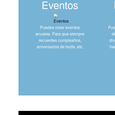
Eventos
Puedes crear eventos
Pue
anuales. Para que siempre
d
recuerdes cumpleaños,
div
aniversarios de boda, etc.
ha